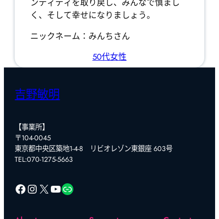
ンティティを取り戻し、みんなで慎まし
く、そして幸せになりましょう。
ニックネーム：みんちさん
50代
女性
吉野敏明
【事業所】
〒104-0045
東京都中央区築地1-4-8 リビオレゾン東銀座 603号
TEL:070-1275-5663
Facebook
Instagram
X
YouTube
リンク