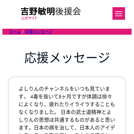
内
容
を
ス
ホーム
/
応援メッセージ
キ
ッ
プ
応援メッセージ
よしりんのチャンネルをいつも見ていま
す。 4毒を抜いて8ヶ月ですが体調は徐々
によくなり、疲れたりイライラすることも
なくなりました。 日本の武士道精神とよ
しりんの思想ほ共通するものがあると思い
ます。日本の病を治して、日本人のアイデ