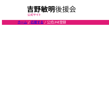
内
容
を
ホーム
/
応援する
/
公式LINE登録
ス
キ
ッ
プ