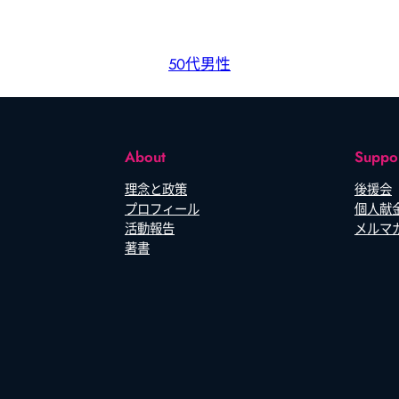
50代
男性
About
Suppo
理念と政策
後援会
プロフィール
個人献
活動報告
メルマ
著書