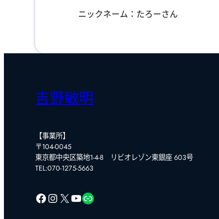
ニックネーム：たろーさん
吉野敏明
【事業所】
〒104-0045
東京都中央区築地1-4-8 リビオレゾン東銀座 603号
TEL:070-1275-5663
Facebook
Instagram
X
YouTube
リンク