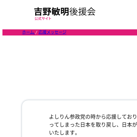
内
容
を
ス
ホーム
/
応援メッセージ
キ
ッ
プ
よしりん参政党の時から応援しており
ってしまった日本を取り戻し、日本
いたします。